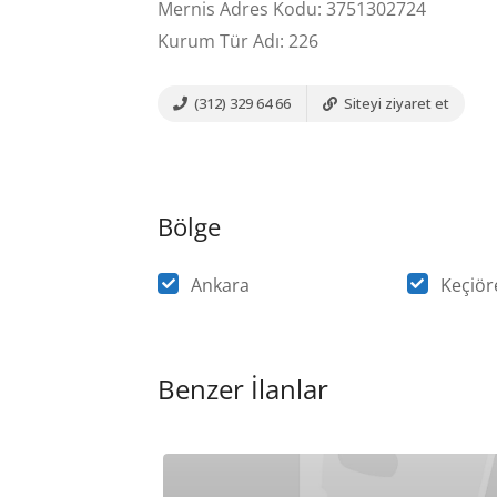
Mernis Adres Kodu: 3751302724
Kurum Tür Adı: 226
(312) 329 64 66
Siteyi ziyaret et
Bölge
Ankara
Keçiör
Benzer İlanlar