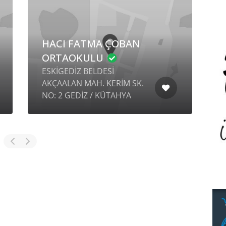
AKSELENDİ ŞEHİT
MÜMİN KOCA
L
ORTAOKULU
AKSELENDİ MAH. 1.
(CUMHURİYET) SK. OKUL
AOKUL
SİTESİ NO: 109 İÇ KAPI NO:
/ KİLİS
A AKHİSAR / MANİSA