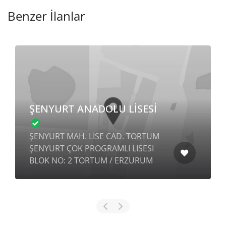
Benzer İlanlar
ŞENYURT ANADOLU LİSESİ
ŞENYURT MAH. LİSE CAD. TORTUM
ŞENYURT ÇOK PROGRAMLI LISESI
BLOK NO: 2 TORTUM / ERZURUM