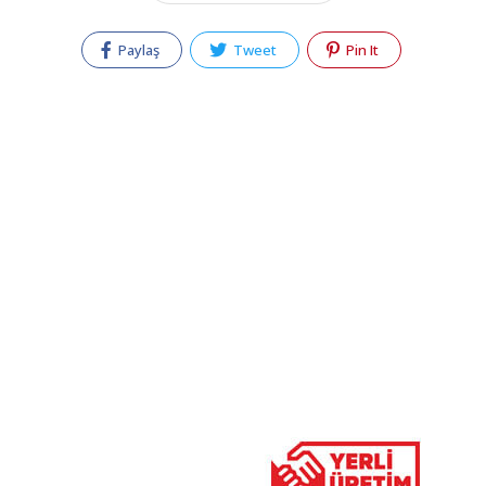
Paylaş
Tweet
Pin It