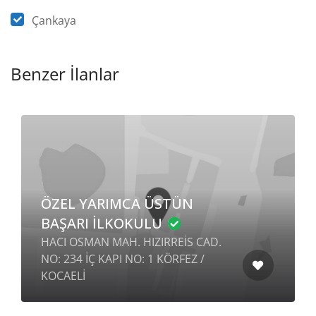
Çankaya
Benzer İlanlar
ÖZEL YARIMCA ÜSTÜN
BAŞARI İLKOKULU
HACI OSMAN MAH. HIZIRREİS CAD.
NO: 234 İÇ KAPI NO: 1 KÖRFEZ /
KOCAELİ