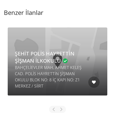
Benzer İlanlar
ŞEHİT POLİS HAYRETTİN
ŞİŞMAN İLKOKULU
BAHÇELİEVLER MAH. AHMET KELEŞ
CAD. POLİS HAYRETTİN ŞİŞMAN
OKULU BLOK NO: 8 İÇ KAPI NO: Z1
MERKEZ / SİİRT