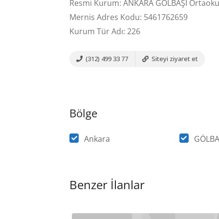
Resmi Kurum: ANKARA GÖLBAŞI Ortaoku
Mernis Adres Kodu: 5461762659
Kurum Tür Adı: 226
(312) 499 33 77
Siteyi ziyaret et
Bölge
Ankara
GÖLBA
Benzer İlanlar