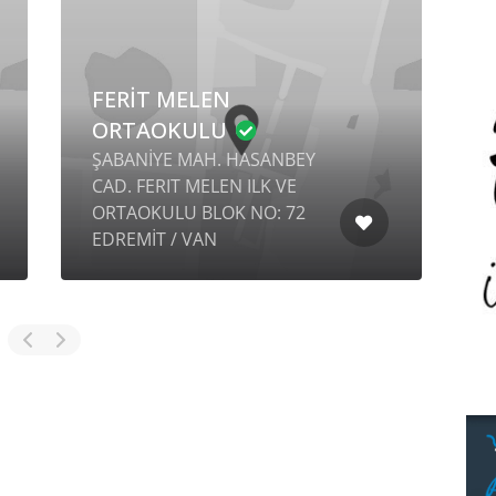
FERİT MELEN
ORTAOKULU
ŞABANİYE MAH. HASANBEY
CAD. FERIT MELEN ILK VE
ORTAOKULU BLOK NO: 72
B
EDREMİT / VAN