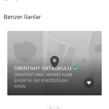
Benzer İlanlar
ÖRENTAHT ORTAOKULU
ÖRENTAHT MAH. MERKEZ KÜME
EVLERİ SK. NO: 8 BOZDOĞAN /
AYDIN