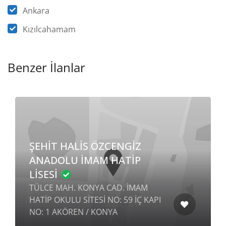
Ankara
Kızılcahamam
Benzer İlanlar
ULAŞ ANADOLU İMAM
HATİP LİSESİ
HÜRRİYET MAH. MAARİF SK. ULAŞ
M
İMAMHATİP ORTAOKULU SİTESİ
 KAPI
YENİ BİNA BLOK NO: 2 İÇ KAPI NO:
11 ULAŞ / SİVAS