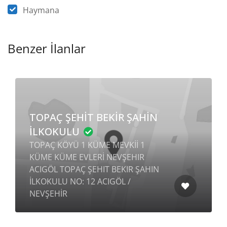
Haymana
Benzer İlanlar
TOPAÇ ŞEHİT BEKİR ŞAHİN
İLKOKULU
TOPAÇ KÖYÜ 1 KÜME MEVKİİ 1
KÜME KÜME EVLERİ NEVŞEHIR
ACIGÖL TOPAÇ ŞEHIT BEKIR ŞAHIN
İLKOKULU NO: 12 ACIGÖL /
NEVŞEHİR