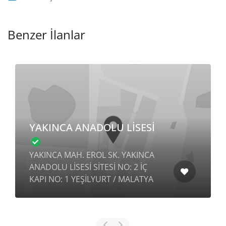
Benzer İlanlar
BUCA FATMA SAYGIN
ANADOLU LİSESİ
DUMLUPINAR MAH. KIBRIS CAD.
NO: 1 BUCA / İZMİR