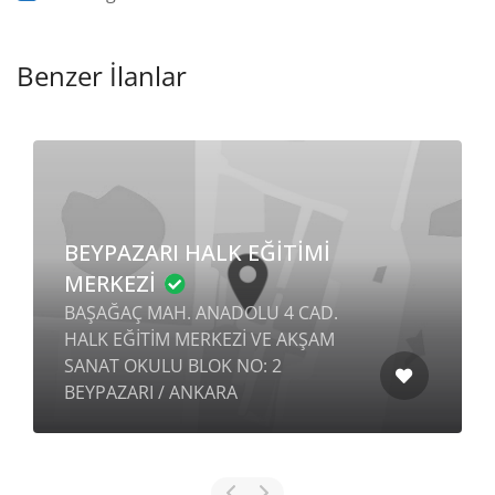
Benzer İlanlar
BEYPAZARI HALK EĞİTİMİ
MERKEZİ
BAŞAĞAÇ MAH. ANADOLU 4 CAD.
HALK EĞİTİM MERKEZİ VE AKŞAM
SANAT OKULU BLOK NO: 2
BEYPAZARI / ANKARA