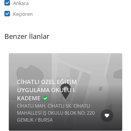
Ankara
Keçiören
Benzer İlanlar
CİHATLI ÖZEL EĞİTİM
UYGULAMA OKULU I.
KADEME
CİHATLI MAH. CİHATLI SK. CİHATLI
MAHALLESİ İŞ OKULU BLOK NO: 220
GEMLİK / BURSA