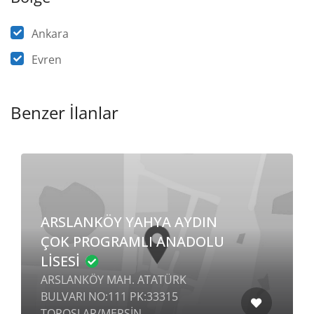
Ankara
Evren
Benzer İlanlar
İÇERİÇUMRA ÇOK
PROGRAMLI ANADOLU
LİSESİ
İÇERİÇUMRA MAH. 74881. SK. NO: 6
ÇUMRA / KONYA