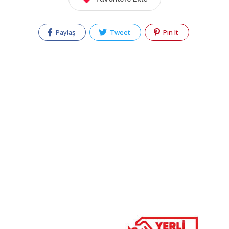
Paylaş
Tweet
Pin It