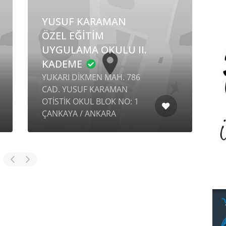
YUSUF KARAMAN
ÖZEL EĞİTİM
UYGULAMA OKULU II.
KADEME
YUKARI DİKMEN MAH. 786
S
CAD. YUSUF KARAMAN
Ö
OTİSTİK OKUL BLOK NO: 1
B
ÇANKAYA / ANKARA