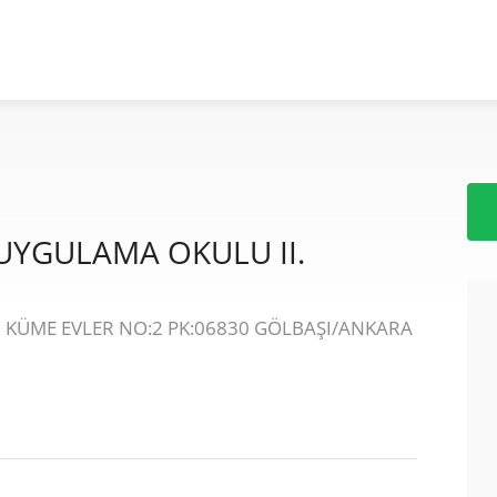
UYGULAMA OKULU II.
I KÜME EVLER NO:2 PK:06830 GÖLBAŞI/ANKARA