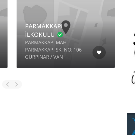
PARMAKKAPI
P
İLKOKULU
İ
PARMAKKAPI MAH.
S
PARMAKKAPI SK. NO: 106
GÜRPINAR / VAN
2