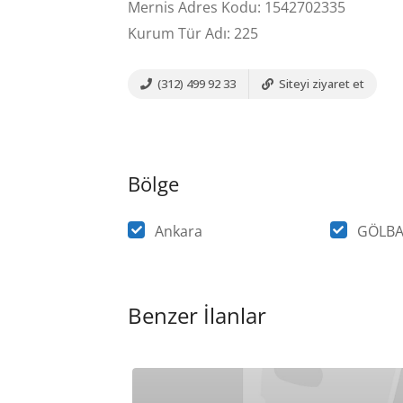
Mernis Adres Kodu: 1542702335
Kurum Tür Adı: 225
(312) 499 92 33
Siteyi ziyaret et
Bölge
Ankara
GÖLBA
Benzer İlanlar