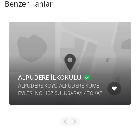
Benzer İlanlar
KOZLUÇAY İLKOKULU
KOZLUÇAY KÖYÜ YENİ MEVKİİ
ME
CEMAL GÜRSEL 1 SK. NO: 51 İÇ KAPI
KAT
NO: 1 YALVAÇ / ISPARTA