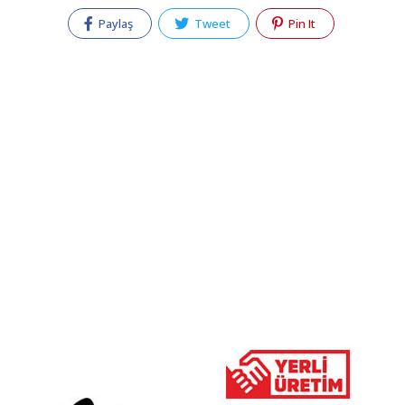
Paylaş
Tweet
Pin It