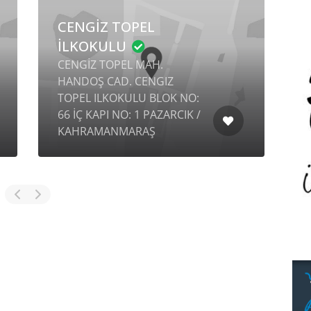
CENGİZ TOPEL
İLKOKULU
CENGİZ TOPEL MAH.
HANDOŞ CAD. CENGIZ
TOPEL ILKOKULU BLOK NO:
Y
66 İÇ KAPI NO: 1 PAZARCIK /
K
KAHRAMANMARAŞ
G