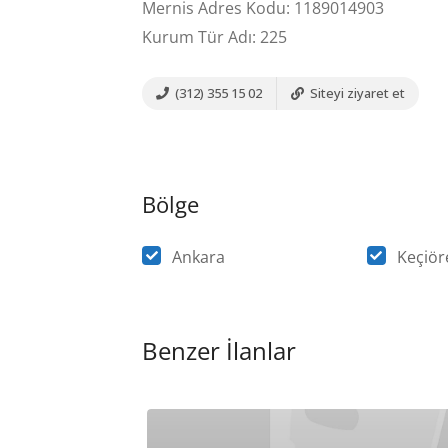
Mernis Adres Kodu: 1189014903
Kurum Tür Adı: 225
(312) 355 15 02
Siteyi ziyaret et
Bölge
Ankara
Keçiör
Benzer İlanlar