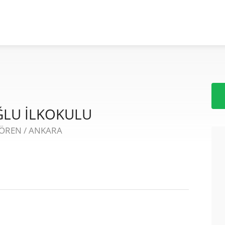
LU İLKOKULU
İÖREN / ANKARA