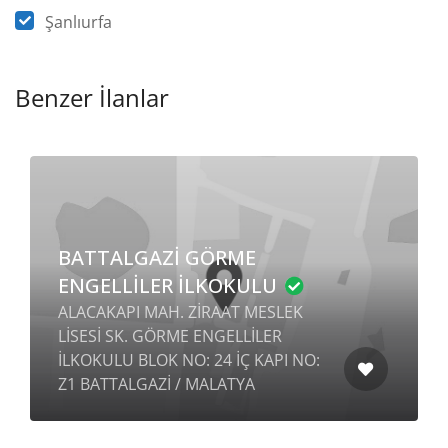
Şanlıurfa
Benzer İlanlar
BATTALGAZİ GÖRME
ENGELLİLER İLKOKULU
ALACAKAPI MAH. ZİRAAT MESLEK
LİSESİ SK. GÖRME ENGELLİLER
İLKOKULU BLOK NO: 24 İÇ KAPI NO:
Z1 BATTALGAZİ / MALATYA