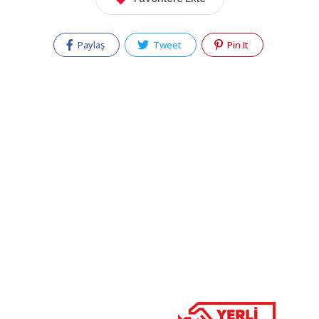
Paylaş
Tweet
Pin It