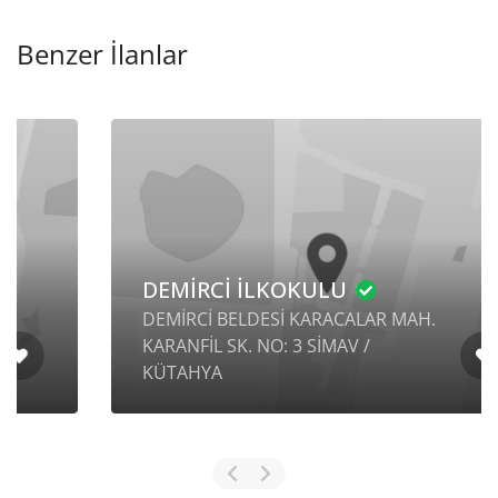
Benzer İlanlar
DEMİRCİ İLKOKULU
DEMİRCİ BELDESİ KARACALAR MAH.
KARANFİL SK. NO: 3 SİMAV /
KÜTAHYA