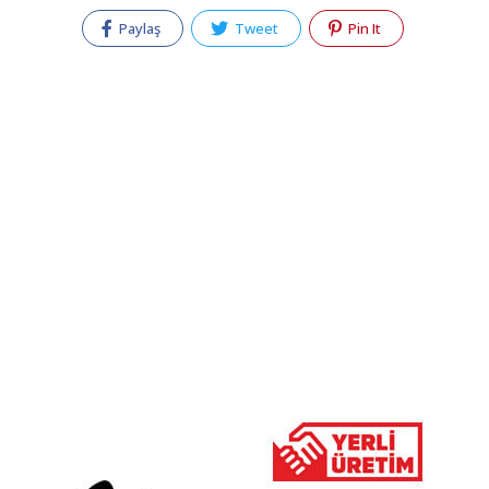
Paylaş
Tweet
Pin It