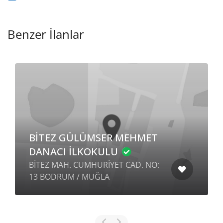
Benzer İlanlar
BİTEZ GÜLÜMSER MEHMET
DANACI İLKOKULU
BİTEZ MAH. CUMHURİYET CAD. NO:
13 BODRUM / MUĞLA