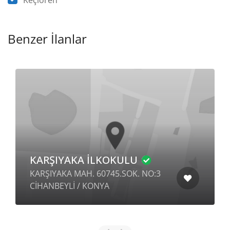
Keçiören
Benzer İlanlar
KARŞIYAKA İLKOKULU
KARŞIYAKA MAH. 60745.SOK. NO:3
CİHANBEYLİ / KONYA