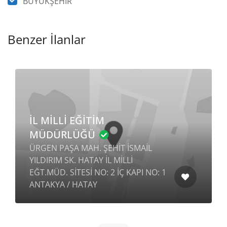
BÜYÜKŞEHİR
Benzer İlanlar
İL MİLLİ EĞİTİM
MÜDÜRLÜĞÜ
ÜRGEN PAŞA MAH. ŞEHİT İSMAİL
YILDIRIM SK. HATAY İL MİLLİ
EĞT.MÜD. SİTESİ NO: 2 İÇ KAPI NO: 1
ANTAKYA / HATAY