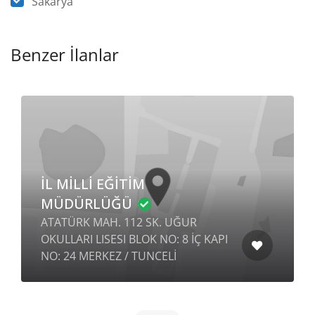
Sakarya
Benzer İlanlar
İL MİLLİ EĞİTİM
MÜDÜRLÜĞÜ
ATATÜRK MAH. 112 SK. UĞUR
OKULLARI LISESI BLOK NO: 8 İÇ KAPI
NO: 24 MERKEZ / TUNCELİ