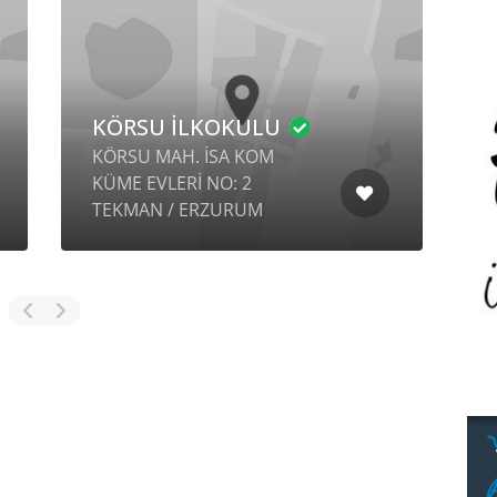
KÖRSU İLKOKULU
KÖRSU MAH. İSA KOM
KÜME EVLERİ NO: 2
S
TEKMAN / ERZURUM
B