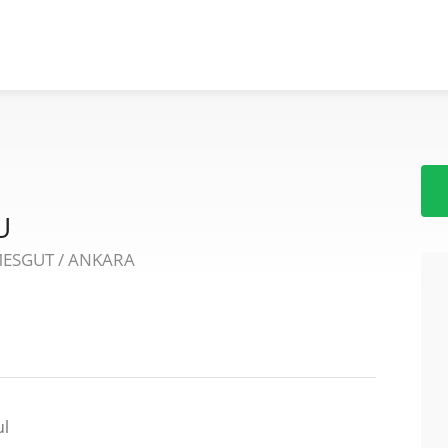
U
MESGUT / ANKARA
ul