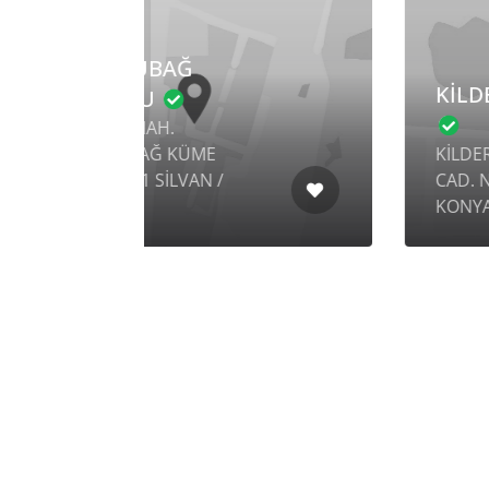
KİLDERE İLKOKULU
KİLDERE MAH. KİLDERE
CAD. NO: 28/1 BOZKIR /
KONYA