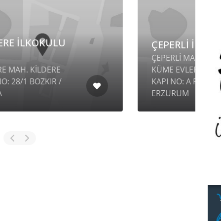
ÇEPERLİ İLKOKULU
ÇEPERLİ MAH. BAYRAK
KÜME EVLERİ NO: 44A İÇ
S
KAPI NO: A PALANDÖKEN /
K
ERZURUM
/