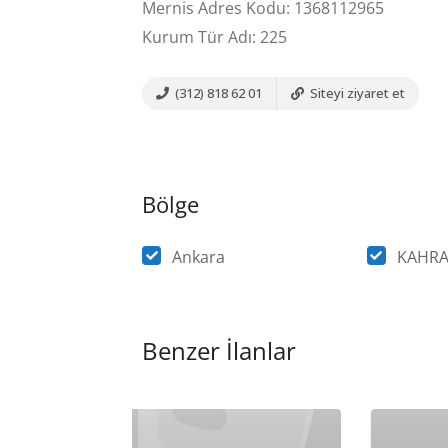
Mernis Adres Kodu: 1368112965
Kurum Tür Adı: 225
(312) 818 62 01
Siteyi ziyaret et
Bölge
Ankara
KAHR
Benzer İlanlar