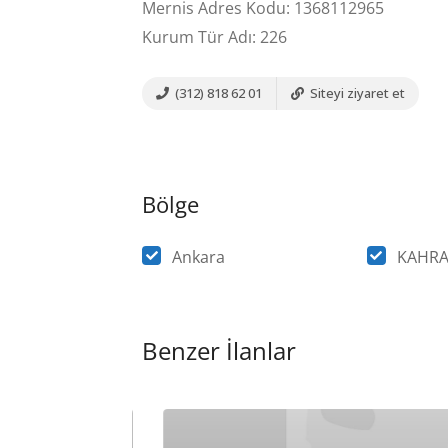
Mernis Adres Kodu: 1368112965
Kurum Tür Adı: 226
(312) 818 62 01
Siteyi ziyaret et
Bölge
Ankara
KAHR
Benzer İlanlar