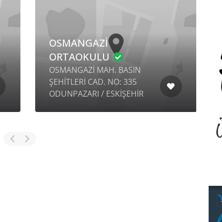
OSMANGAZİ
ORTAOKULU
OSMANGAZİ MAH. BASIN
K
ŞEHİTLERİ CAD. NO: 335
N
ODUNPAZARI / ESKİŞEHİR
M