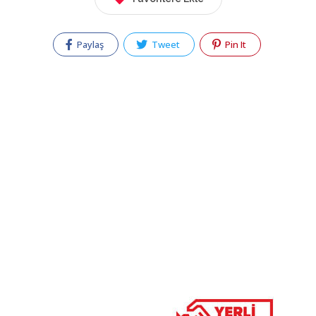
Paylaş
Tweet
Pin It