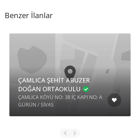
Benzer İlanlar
ÇAMLICA ŞEHİT ABUZER
DOĞAN ORTAOKULU
ÇAMLICA KÖYÜ NO: 38 İÇ KAPI NO: A
GÜRÜN / SİVAS