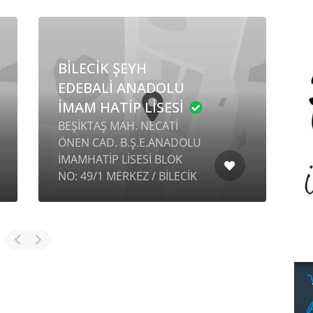
BİLECİK ŞEYH
EDEBALİ ANADOLU
İMAM HATİP LİSESİ
BEŞİKTAŞ MAH. NECATİ
İ
ÖNEN CAD. B.Ş.E.ANADOLU
S
İMAMHATİP LİSESİ BLOK
P
NO: 49/1 MERKEZ / BİLECİK