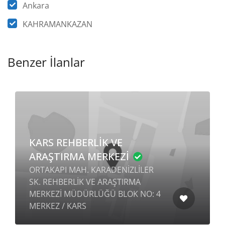
Ankara
KAHRAMANKAZAN
Benzer İlanlar
KARS REHBERLİK VE
ARAŞTIRMA MERKEZİ
ORTAKAPI MAH. KARADENİZLİLER
SK. REHBERLİK VE ARAŞTIRMA
MERKEZİ MÜDÜRLÜĞÜ BLOK NO: 4
MERKEZ / KARS