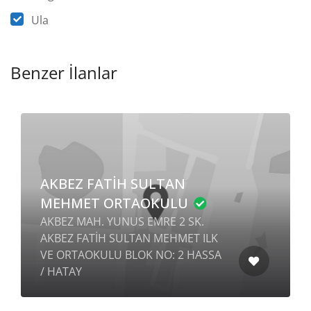
Ula
Benzer İlanlar
AKBEZ FATİH SULTAN
MEHMET ORTAOKULU
AKBEZ MAH. YUNUS EMRE 2 SK.
AKBEZ FATİH SULTAN MEHMET ILK
VE ORTAOKULU BLOK NO: 2 HASSA
/ HATAY