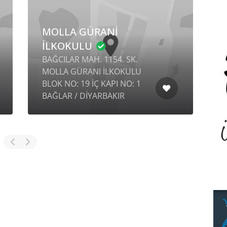
MOLLA GÜRANİ
İLKOKULU
H
BAĞCILAR MAH. 1154. SK.
C
MOLLA GÜRANI İLKOKULU
T
BLOK NO: 19 İÇ KAPI NO: 1
S
BAĞLAR / DİYARBAKIR