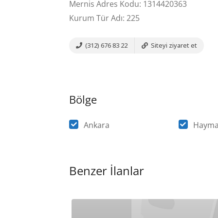
Mernis Adres Kodu: 1314420363
Kurum Tür Adı: 225
(312) 676 83 22
Siteyi ziyaret et
Bölge
Ankara
Haym
Benzer İlanlar