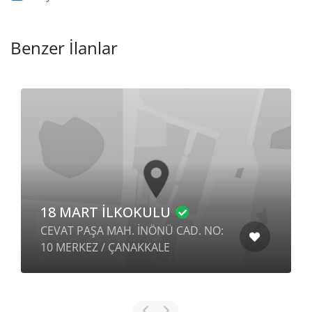
Benzer İlanlar
18 MART İLKOKULU
CEVAT PAŞA MAH. İNÖNÜ CAD. NO:
10 MERKEZ / ÇANAKKALE