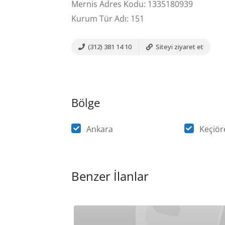
Mernis Adres Kodu: 1335180939
Kurum Tür Adı: 151
(312) 381 14 10
Siteyi ziyaret et
Bölge
Ankara
Keçiör
Benzer İlanlar