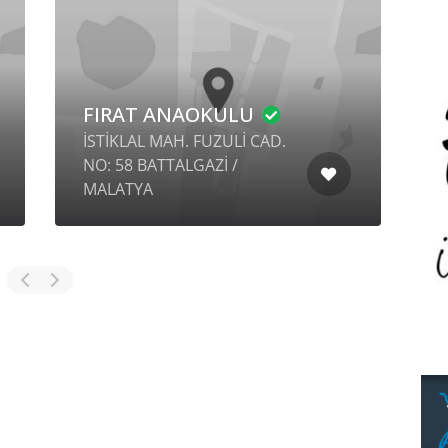
FIRAT ANAOKULU
İSTİKLAL MAH. FUZULİ CAD.
İ
NO: 58 BATTALGAZİ /
MALATYA
N