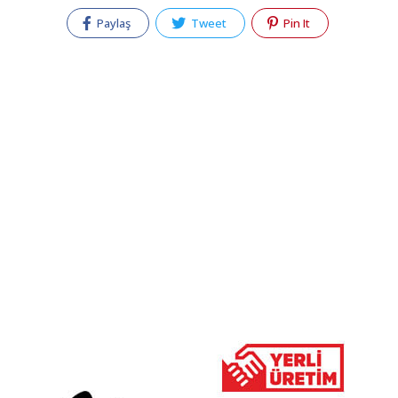
Paylaş
Tweet
Pin It