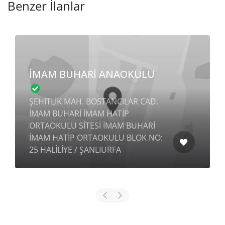
Benzer İlanlar
İMAM BUHARİ ANAOKULU
ŞEHİTLİK MAH. BOSTANCILAR CAD.
İMAM BUHARİ İMAM HATİP
ORTAOKULU SİTESİ İMAM BUHARİ
İMAM HATİP ORTAOKULU BLOK NO:
25 HALİLİYE / ŞANLIURFA