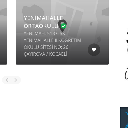
YENİMAHALLE
ORTAOKULU
YENİ MAH. 5137. SK.
YENİMAHALLE İLKÖĞRETİM
OKULU SİTESİ NO: 26
K
ÇAYIROVA / KOCAELİ
N