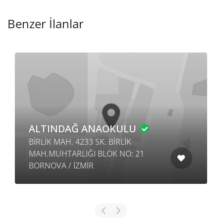
Benzer İlanlar
ALTINDAĞ ANAOKULU
BİRLİK MAH. 4233 SK. BİRLİK
MAH.MUHTARLIĞI BLOK NO: 21
BORNOVA / İZMİR