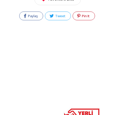
Paylaş
Tweet
Pin It