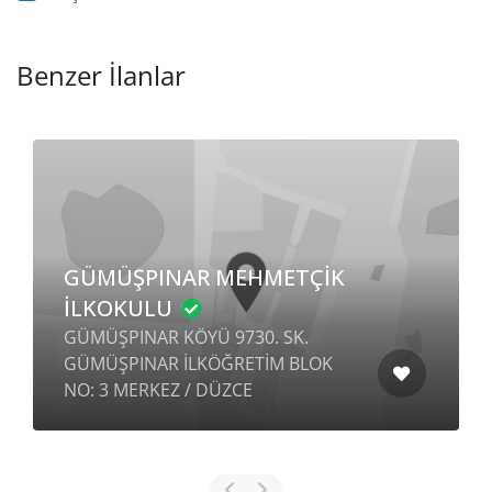
Benzer İlanlar
GÜMÜŞPINAR MEHMETÇİK
İLKOKULU
GÜMÜŞPINAR KÖYÜ 9730. SK.
GÜMÜŞPINAR İLKÖĞRETİM BLOK
NO: 3 MERKEZ / DÜZCE