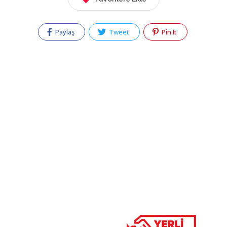
Paylaş
Tweet
Pin It