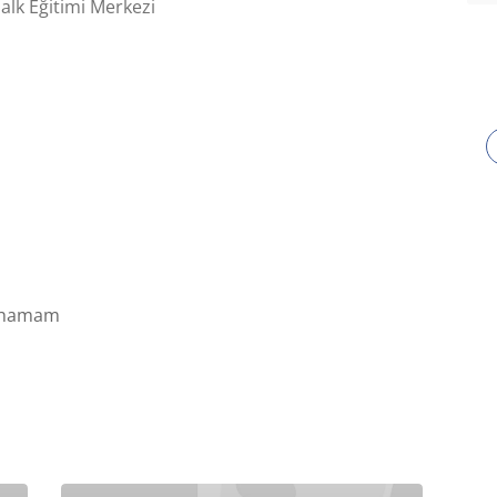
k Eğitimi Merkezi
cahamam