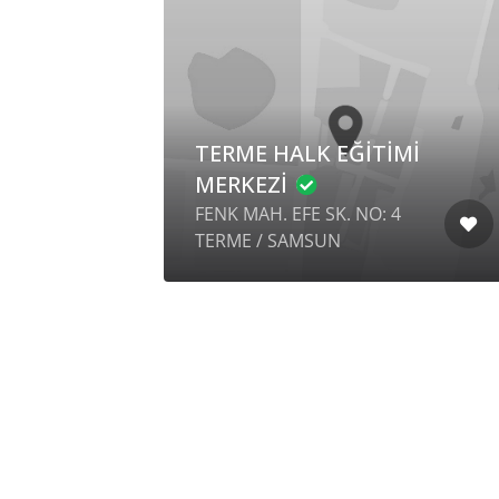
TAN
TERME HALK EĞİTİMİ
MERKEZİ
M
FENK MAH. EFE SK. NO: 4
TERME / SAMSUN