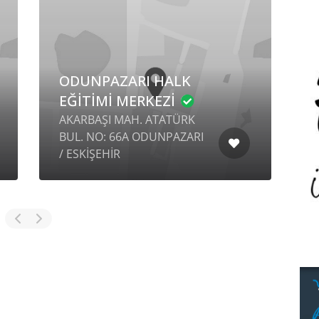
ODUNPAZARI HALK
EĞİTİMİ MERKEZİ
F
AKARBAŞI MAH. ATATÜRK
H
BUL. NO: 66A ODUNPAZARI
N
/ ESKİŞEHİR