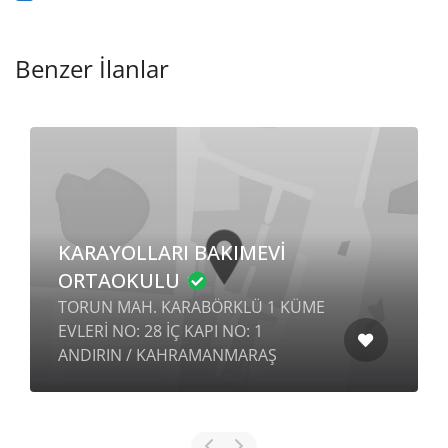
Benzer İlanlar
KARAYOLLARI BAKIMEVİ
ORTAOKULU
TORUN MAH. KARABÖRKLÜ 1 KÜME
EVLERİ NO: 28 İÇ KAPI NO: 1
ANDIRIN / KAHRAMANMARAŞ