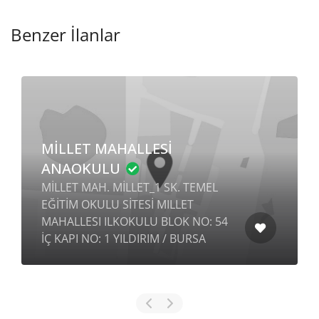
Benzer İlanlar
MİLLET MAHALLESİ
ANAOKULU
MİLLET MAH. MİLLET_1 SK. TEMEL
EĞİTİM OKULU SİTESİ MILLET
MAHALLESI ILKOKULU BLOK NO: 54
İÇ KAPI NO: 1 YILDIRIM / BURSA