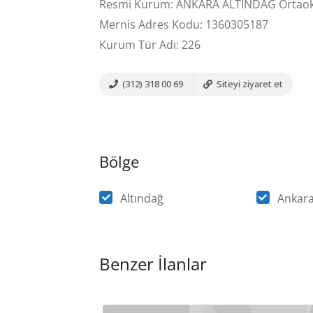
Resmi Kurum: ANKARA ALTINDAĞ Ortaok
Mernis Adres Kodu: 1360305187
Kurum Tür Adı: 226
(312) 318 00 69
Siteyi ziyaret et
Bölge
Altındağ
Ankar
Benzer İlanlar