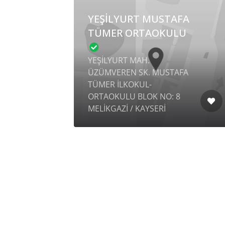
YEŞİLYURT MUSTAFA
TÜMER ORTAOKULU
YEŞİLYURT MAH.
ÜZÜMVEREN SK. MUSTAFA
KUL
TÜMER İLKOKUL-
ORTAOKULU BLOK NO: 8
MELİKGAZİ / KAYSERİ