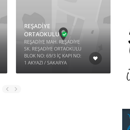
REŞADİYE
ORTAOKULU
REŞADİYE MAH. REŞADİYE
SK. REŞADİYE ORTAOKULU
Y
BLOK NO: 69/3 İÇ KAPI NO:
C
1 AKYAZI / SAKARYA
E