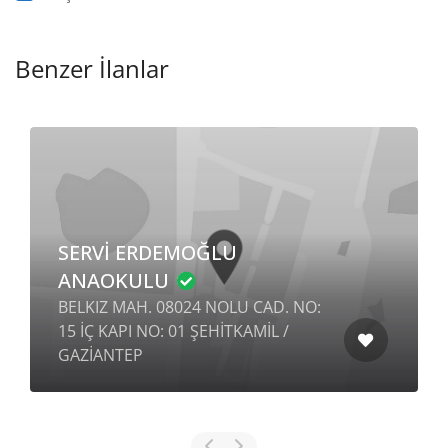
Benzer İlanlar
SERVİ ERDEMOĞLU
ANAOKULU
BELKIZ MAH. 08024 NOLU CAD. NO:
15 İÇ KAPI NO: 01 ŞEHİTKAMİL /
GAZİANTEP