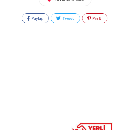
Paylaş
Tweet
Pin It