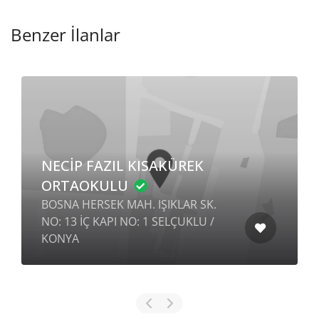
Benzer İlanlar
NECİP FAZIL KISAKÜREK
ORTAOKULU
BOSNA HERSEK MAH. IŞIKLAR SK.
NO: 13 İÇ KAPI NO: 1 SELÇUKLU /
KONYA