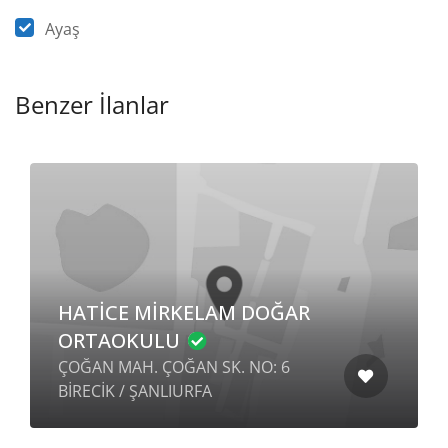
Ayaş
Benzer İlanlar
HATİCE MİRKELAM DOĞAR
ORTAOKULU
ÇOĞAN MAH. ÇOĞAN SK. NO: 6
BİRECİK / ŞANLIURFA