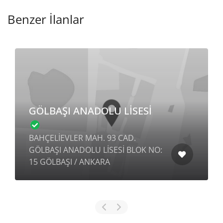
Benzer İlanlar
GÖLBAŞI ANADOLU LİSESİ
BAHÇELİEVLER MAH. 93 CAD.
GÖLBAŞI ANADOLU LİSESİ BLOK NO:
15 GÖLBAŞI / ANKARA