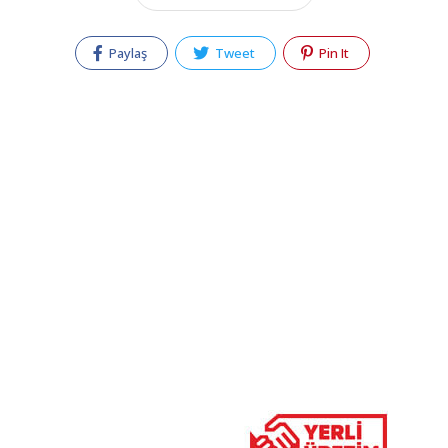
Paylaş
Tweet
Pin It