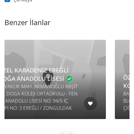
Benzer İlanlar
ÖZEL KARŞIYAKA SINAV
KOLEJİ ANADOLU LİSESİ
BALATÇIK MAH. ANADOLU CAD. B-
BLOK NO: 1325 İÇ KAPI NO: 101
ÇİĞLİ / İZMİR