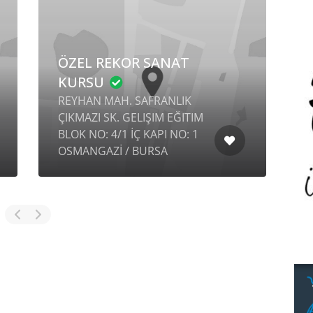
ÖZEL REKOR SANAT
KURSU
REYHAN MAH. SAFRANLIK
V
ÇIKMAZI SK. GELIŞIM EĞITIM
S
BLOK NO: 4/1 İÇ KAPI NO: 1
1
OSMANGAZİ / BURSA
M