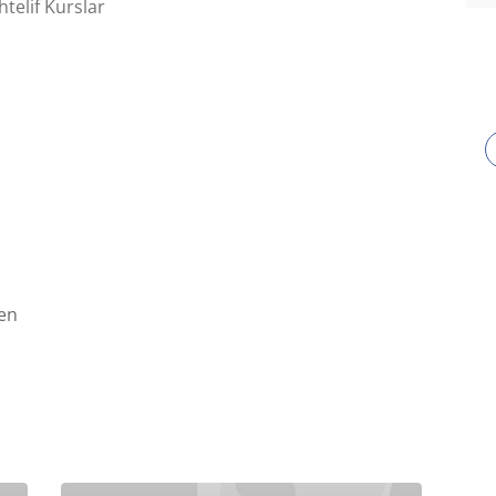
elif Kurslar
en