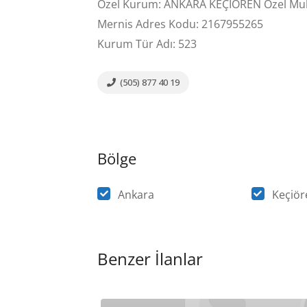
Özel Kurum: ANKARA KEÇİÖREN Özel Muht
Mernis Adres Kodu: 2167955265
Kurum Tür Adı: 523
(505) 877 40 19
Bölge
Ankara
Keçiör
Benzer İlanlar