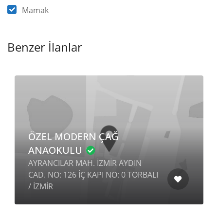
Mamak
Benzer İlanlar
ÖZEL MODERN ÇAĞ
ANAOKULU
AYRANCILAR MAH. İZMİR AYDIN
CAD. NO: 126 İÇ KAPI NO: 0 TORBALI
/ İZMİR